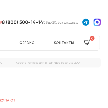
8 (800) 500-14-14
од
С 8 до 20, без выходных
0
Я
СЕРВИС
КОНТАКТЫ
70
-
Кресло-коляска для инвалидов Base Lite 200
ОКУПАЮТ