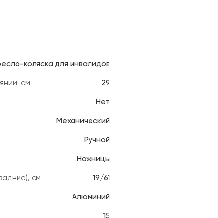
ресло-коляска для инвалидов
янии, см
29
Нет
Механический
Ручной
Ножницы
адние), см
19/61
Алюминий
15