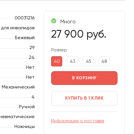
00031216
Много
 для инвалидов
27 900 руб.
Бежевый
29
Размер
24
40
43
45
48
Нет
Нет
В КОРЗИНУ
Механический
4
КУПИТЬ В 1 КЛИК
Ручной
невматические
Информация о доставке
Ножницы